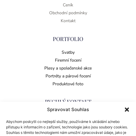
Ceník
Obchodní podmínky
Kontakt
PORTFOLIO
Svatby
Firemní focení
Plesy a společenské akce
Portréty a párové focení
Produktové foto
RYCHLÝ KONTAKT
Spravovat Souhlas
Jan Nymš
Abychom poskytli co nejlepší služby, používáme k ukládání a/nebo
Šonov 187
přístupu k informacím o zařízení, technologie jako jsou soubory cookies.
54908 Provodov-Šonov
Souhlas s těmito technologiemi nám umožní zpracovávat údaje, jako je