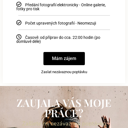
Předání fotografií elektronicky - Online galerie,
fotky pro tisk
Počet upravených fotografií - Neomezuji
Časově: od příprav do cca. 22:00 hodin (po
domluvě déle)
Mám zájem
Zaslat nezávaznou poptávku
ZAUJALA VÁS MOJE
PRÁCE?
Zašlete mi nezávaznou poptávku